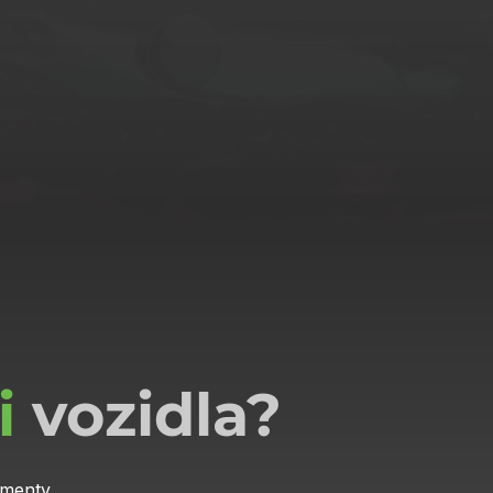
i
vozidla?
umenty.