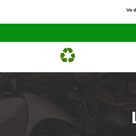
Ve 
DOMŮ