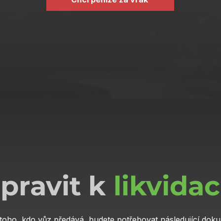
ipravit k
likvidac
toho, kdo vůz předává, budete potřebovat následující dok