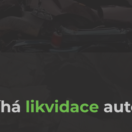
íhá
likvidace
au