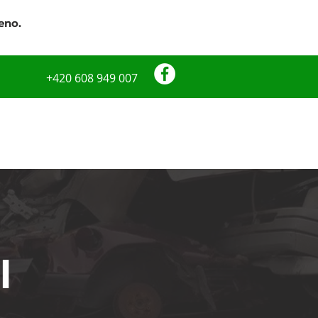
eno.
+420 608 949 007
ONTAKT
l