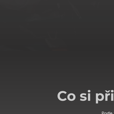
Co si př
Podle 